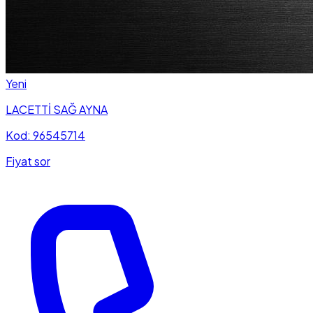
Yeni
LACETTİ SAĞ AYNA
Kod: 96545714
Fiyat sor