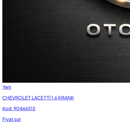
Yeni
CHEVROLET LACETTİ 1.6 KRANK
Kod: 90466515
Fiyat sor